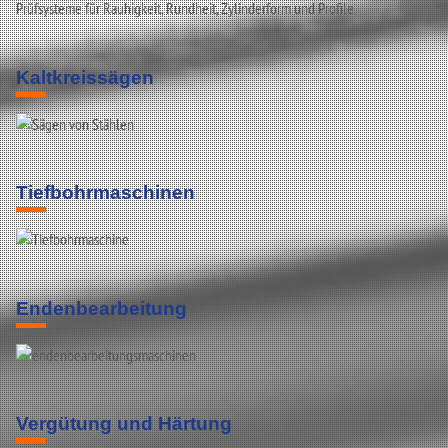
Prüfsysteme für Rauhigkeit, Rundheit, Zylinderform und Profile
Kaltkreissägen
Tiefbohrmaschinen
Endenbearbeitung
Vergütung und Härtung