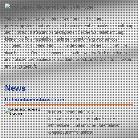
Vollautomatische Gas-Aufkohlung, Vergütung und Härtung,
prozessorgesteuert mit zusätzlicher Gasanalyse, vollautomatische Ermittlung
der Einhärtungstiefen und Kernfestigkeiten. Bei der Wärmebehandlung
können die Teile materialbedingt in geringem Umfang wachsen oder
schrumpfen. Bei kleinen Toleranzen, insbesondere bei der Länge, können
dann hohe cpk-Werte nicht immer eingehalten werden. Nach dem Härten
und Anlassen werden diese Teile vollautomatisch zu 100% auf Durchmesser
und Länge geprüft.
News
Unternehmensbroschüre
In unserer neuen, interaktiven
Unternehmensbroschüre, finden Sie alle
Informationen rund um unser Unternehmen
kompakt zusammengefasst.