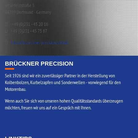
Bickefeldstraße 5
44269 Dortmund - Germany
+49 (0)231 - 45 20 16
+49 (0)231 - 45 75 87
info(at)brueckner-precision(dot)de
BRÜCKNER PRECISION
Seit 1926 sind wir ein zuverlässiger Partner in der Herstellung von
Kolbenbolzen, Kurbelzapfen und Sonderwellen - vorwiegend für den
Motorenbau.
Wenn auch Sie sich von unseren hohen Qualitätsstandards überzeugen
möchten, freuen wir uns auf ein Gespräch mit Ihnen.