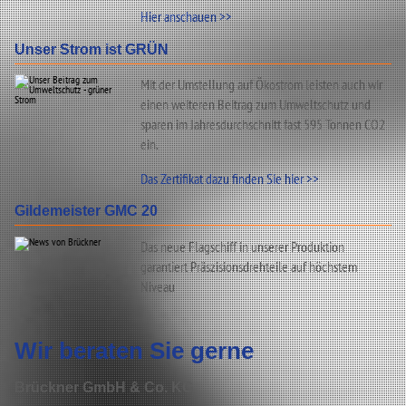
Hier anschauen >>
Unser Strom ist GRÜN
Mit der Umstellung auf Ökostrom leisten auch wir
einen weiteren Beitrag zum Umweltschutz und
sparen im Jahresdurchschnitt fast 595 Tonnen CO2
ein.
Das Zertifikat dazu finden Sie hier >>
Gildemeister GMC 20
Das neue Flagschiff in unserer Produktion
garantiert Präszisionsdrehteile auf höchstem
Niveau
Wir beraten Sie gerne
Brückner GmbH & Co. KG