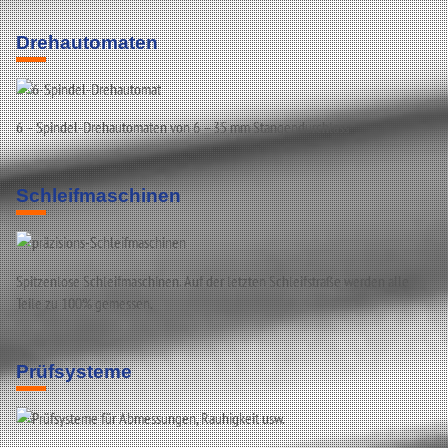
Drehautomaten
6 – Spindel-Drehautomaten von 6 – 35 mm Stangendurchlass
Schleifmaschinen
Spitzenlose Schleifmaschinen. Auf der letzten Schleifstraße werden alle
Teile zu 100% gemessen.
Prüfsysteme